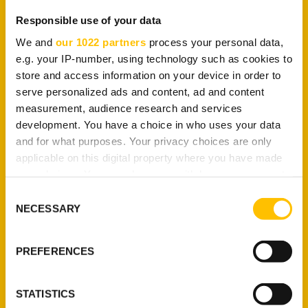
Responsible use of your data
We and
our 1022 partners
process your personal data,
e.g. your IP-number, using technology such as cookies to
store and access information on your device in order to
serve personalized ads and content, ad and content
measurement, audience research and services
development. You have a choice in who uses your data
and for what purposes. Your privacy choices are only
Зачем использовать
applicable on this digital property where you have made
your choices. You can change or withdraw your consent
резидентный
VPN-
any time from the Cookie Declaration or by clicking on
Consent
сервисом tuxlerVPN?
the Privacy trigger icon.
NECESSARY
Selection
If you allow, we would also like to:
PREFERENCES
Collect information about your geographical
location which can be accurate to within several
meters
STATISTICS