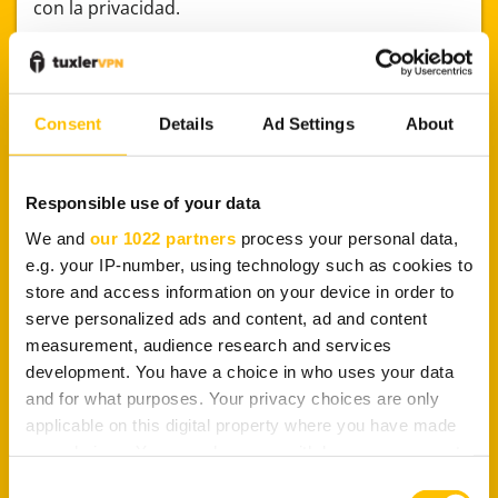
con la privacidad.
Estafas de phishing
Consent
Details
Ad Settings
About
Al igual que otras aplicaciones de mensajería,
WhatsApp se utiliza con frecuencia para llevar a
Responsible use of your data
cabo ataques de phishing. Estos consisten en
enviar enlaces maliciosos a las víctimas, que al
We and
our 1022 partners
process your personal data,
hacer clic pueden instalar malware en el
e.g. your IP-number, using technology such as cookies to
dispositivo. Los atacantes suelen hacerse pasar
store and access information on your device in order to
por personas de confianza (familiares o amigos), e
serve personalized ads and content, ad and content
incluso pueden tomar control de sus cuentas para
measurement, audience research and services
hacer más creíble el engaño.
development. You have a choice in who uses your data
and for what purposes. Your privacy choices are only
applicable on this digital property where you have made
Privacidad en los
your choices. You can change or withdraw your consent
Estados de WhatsApp
any time from the Cookie Declaration or by clicking on
Consent