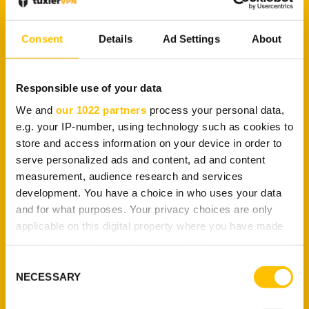
raisons de sécurité ou un pays peut avoir des
restrictions géographiques. Quels que soient les objets
Consent
Details
Ad Settings
About
qui peuvent apparaître, un VPN les surmonte et vous
permet de débloquer les sites Web que vous souhaitez
consulter.
Responsible use of your data
Cachez votre IP et votre
We and
our 1022 partners
process your personal data,
emplacement
e.g. your IP-number, using technology such as cookies to
store and access information on your device in order to
serve personalized ads and content, ad and content
Des proxys régulièrement rafraîchis et des millions
measurement, audience research and services
d’emplacements à choisir vous permettent d’être
development. You have a choice in who uses your data
anonyme et d’accéder à tous les sites que vous
and for what purposes. Your privacy choices are only
souhaitez.
applicable on this digital property where you have made
your choices. You can change or withdraw your consent
any time from the Cookie Declaration or by clicking on
Consent
the Privacy trigger icon.
NECESSARY
Selection
If you allow, we would also like to: