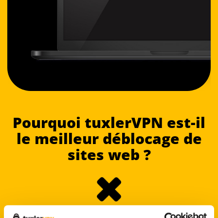
Pourquoi tuxlerVPN est-il
le meilleur déblocage de
sites web ?
Le contenu d’Internet peut être bloqué pour des