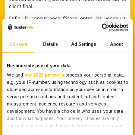
client final.
Enfin, la concurrence féroce entre les vendeurs
pour proposer des produits similaires pousse les
prix encore plus à la baisse. C’est cette
combinaison de facteurs qui donne à AliExpress sa
Consent
Details
Ad Settings
About
réputation de plateforme à petits prix.
Responsible use of your data
We and
our 1022 partners
process your personal data,
e.g. your IP-number, using technology such as cookies to
store and access information on your device in order to
serve personalized ads and content, ad and content
measurement, audience research and services
development. You have a choice in who uses your data
and for what purposes. Your privacy choices are only
Comment acheter en
applicable on this digital property where you have made
your choices. You can change or withdraw your consent